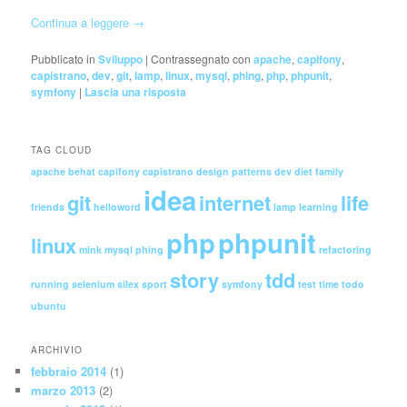
Continua a leggere
→
Pubblicato in
Sviluppo
|
Contrassegnato con
apache
,
capifony
,
capistrano
,
dev
,
git
,
lamp
,
linux
,
mysql
,
phing
,
php
,
phpunit
,
symfony
|
Lascia una risposta
TAG CLOUD
apache
behat
capifony
capistrano
design patterns
dev
diet
family
idea
git
internet
life
friends
helloword
lamp
learning
php
phpunit
linux
mink
mysql
phing
refactoring
story
tdd
running
selenium
silex
sport
symfony
test
time
todo
ubuntu
ARCHIVIO
febbraio 2014
(1)
marzo 2013
(2)