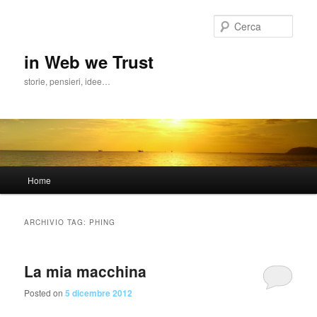
Cerca
in Web we Trust
storie, pensieri, idee…
Menu
Home
Vai
Vai
principale
al
al
ARCHIVIO TAG:
PHING
contenuto
contenuto
La mia macchina
principale
secondario
Posted on
5 dicembre 2012