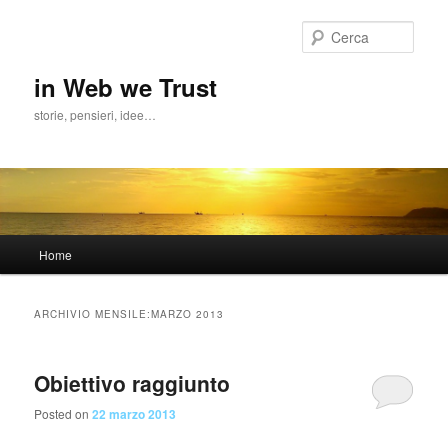
Cerca
in Web we Trust
storie, pensieri, idee…
Menu
Home
Vai
Vai
principale
al
al
ARCHIVIO MENSILE:
MARZO 2013
contenuto
contenuto
Obiettivo raggiunto
principale
secondario
Posted on
22 marzo 2013