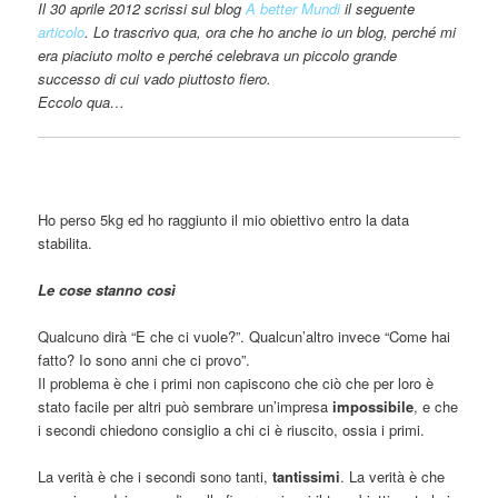
Il 30 aprile 2012 scrissi sul blog
A better Mundi
il seguente
articolo
. Lo trascrivo qua, ora che ho anche io un blog, perché mi
era piaciuto molto e perché celebrava un piccolo grande
successo di cui vado piuttosto fiero.
Eccolo qua…
Ho perso 5kg ed ho raggiunto il mio obiettivo entro la data
stabilita.
Le cose stanno così
Qualcuno dirà “E che ci vuole?”. Qualcun’altro invece “Come hai
fatto? Io sono anni che ci provo”.
Il problema è che i primi non capiscono che ciò che per loro è
stato facile per altri può sembrare un’impresa
impossibile
, e che
i secondi chiedono consiglio a chi ci è riuscito, ossia i primi.
La verità è che i secondi sono tanti,
tantissimi
. La verità è che