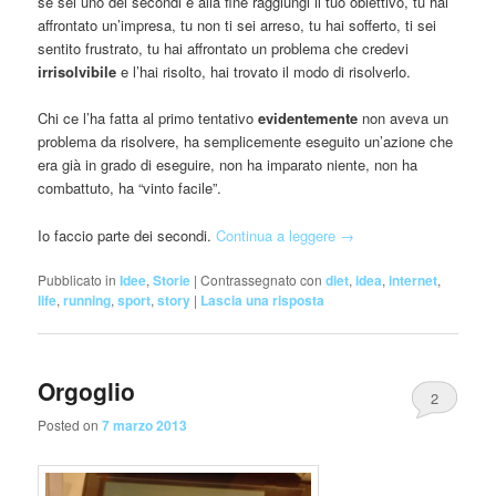
se sei uno dei secondi e alla fine raggiungi il tuo obiettivo, tu hai
affrontato un’impresa, tu non ti sei arreso, tu hai sofferto, ti sei
sentito frustrato, tu hai affrontato un problema che credevi
irrisolvibile
e l’hai risolto, hai trovato il modo di risolverlo.
Chi ce l’ha fatta al primo tentativo
evidentemente
non aveva un
problema da risolvere, ha semplicemente eseguito un’azione che
era già in grado di eseguire, non ha imparato niente, non ha
combattuto, ha “vinto facile”.
Io faccio parte dei secondi.
Continua a leggere
→
Pubblicato in
Idee
,
Storie
|
Contrassegnato con
diet
,
idea
,
internet
,
life
,
running
,
sport
,
story
|
Lascia una risposta
Orgoglio
2
Posted on
7 marzo 2013