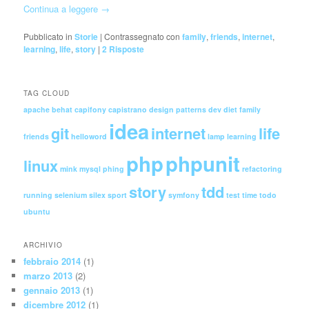
Continua a leggere
→
Pubblicato in
Storie
|
Contrassegnato con
family
,
friends
,
internet
,
learning
,
life
,
story
|
2
Risposte
TAG CLOUD
apache
behat
capifony
capistrano
design patterns
dev
diet
family
idea
git
internet
life
friends
helloword
lamp
learning
php
phpunit
linux
mink
mysql
phing
refactoring
story
tdd
running
selenium
silex
sport
symfony
test
time
todo
ubuntu
ARCHIVIO
febbraio 2014
(1)
marzo 2013
(2)
gennaio 2013
(1)
dicembre 2012
(1)