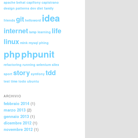
apache
behat
capifony
capistrano
design patterns
dev
diet
family
idea
git
friends
helloword
internet
life
lamp
learning
linux
mink
mysql
phing
php
phpunit
refactoring
running
selenium
silex
story
tdd
sport
symfony
test
time
todo
ubuntu
ARCHIVIO
febbraio 2014
(1)
marzo 2013
(2)
gennaio 2013
(1)
dicembre 2012
(1)
novembre 2012
(1)