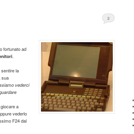
2
o fortunato ad
nitori
.
 sentire la
a sua
ossiamo vederci
 guardare
 giocare a
oppure vederlo
ossimo F24 dal