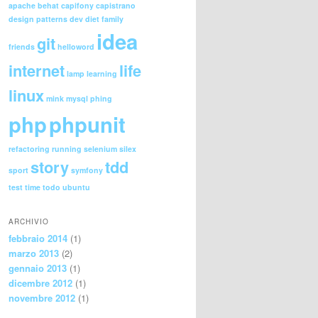
apache
behat
capifony
capistrano
design patterns
dev
diet
family
idea
git
friends
helloword
internet
life
lamp
learning
linux
mink
mysql
phing
php
phpunit
refactoring
running
selenium
silex
story
tdd
sport
symfony
test
time
todo
ubuntu
ARCHIVIO
febbraio 2014
(1)
marzo 2013
(2)
gennaio 2013
(1)
dicembre 2012
(1)
novembre 2012
(1)