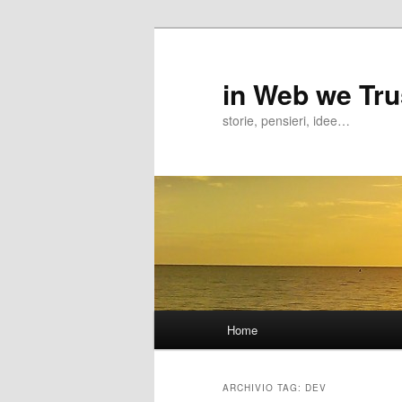
in Web we Tru
storie, pensieri, idee…
Menu
Home
Vai
Vai
principale
al
al
ARCHIVIO TAG:
DEV