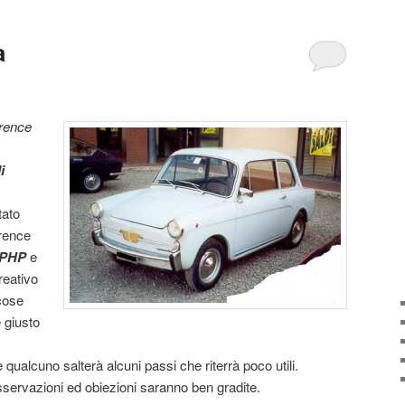
a
erence
i
tato
erence
PHP
e
reativo
 cose
 giusto
ualcuno salterà alcuni passi che riterrà poco utili.
servazioni ed obiezioni saranno ben gradite.