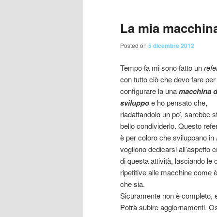
contenuto
contenuto
La mia macchin
principale
secondario
Posted on
5 dicembre 2012
Tempo fa mi sono fatto un
ref
con tutto ciò che devo fare per
configurare la una
macchina d
sviluppo
e ho pensato che,
riadattandolo un po’, sarebbe s
bello condividerlo. Questo ref
è per coloro che sviluppano in
vogliono dedicarsi all’aspetto c
di questa attività, lasciando le
ripetitive alle macchine come è
che sia.
Sicuramente non è completo, e q
Potrà subire aggiornamenti. Os