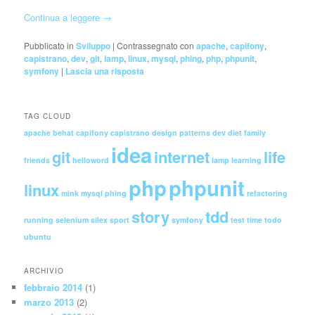
Continua a leggere
→
Pubblicato in
Sviluppo
|
Contrassegnato con
apache
,
capifony
,
capistrano
,
dev
,
git
,
lamp
,
linux
,
mysql
,
phing
,
php
,
phpunit
,
symfony
|
Lascia una risposta
TAG CLOUD
apache
behat
capifony
capistrano
design patterns
dev
diet
family
idea
git
internet
life
friends
helloword
lamp
learning
php
phpunit
linux
mink
mysql
phing
refactoring
story
tdd
running
selenium
silex
sport
symfony
test
time
todo
ubuntu
ARCHIVIO
febbraio 2014
(1)
marzo 2013
(2)