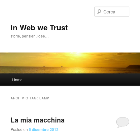
Cerca
in Web we Trust
storie, pensieri, idee…
Menu
Home
Vai
Vai
principale
al
al
ARCHIVIO TAG:
LAMP
contenuto
contenuto
La mia macchina
principale
secondario
Posted on
5 dicembre 2012